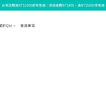
台灣消費滿NT$1000即享免運｜港澳運費NT$400，滿NT$5000享免運
暑假限定☀️滿額送迴力小貨車、最高再折$650！
暑假限定☀️滿額送迴力小貨車、最高再折$650！
關於Qbi
會員專區