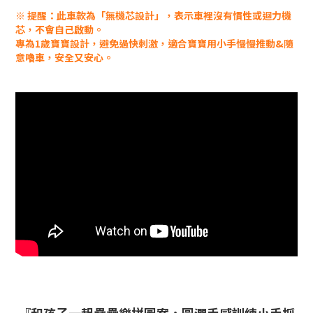
※ 提醒：此車款為「無機芯設計」，表示車裡沒有慣性或迴力機
芯，不會自己啟動。
專為1歲寶寶設計，避免過快刺激，適合寶寶用小手慢慢推動&隨
意嚕車，安全又安心。