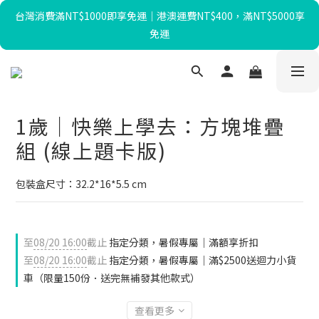
台灣消費滿NT$1000即享免運｜港澳運費NT$400，滿NT$5000享
暑假限定☀️滿額送迴力小貨車、最高再折$650！
免運
暑假限定☀️滿額送迴力小貨車、最高再折$650！
1歲｜快樂上學去：方塊堆疊
組 (線上題卡版)
包裝盒尺寸：32.2*16*5.5 cm
至
08/20 16:00
截止
指定分類，暑假專屬｜滿額享折扣
至
08/20 16:00
截止
指定分類，暑假專屬｜滿$2500送迴力小貨
車（限量150份．送完無補發其他款式）
查看更多