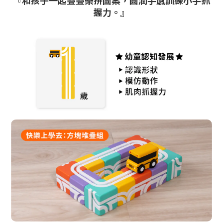
『和孩子一起疊疊樂拼圖案，圓潤手感訓練小手抓
握力。』