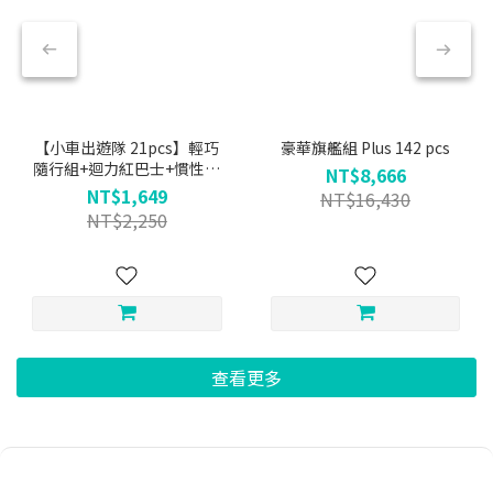
【小車出遊隊 21pcs】輕巧
豪華旗艦組 Plus 142 pcs
隨行組+迴力紅巴士+慣性推
NT$8,666
土機+慣性小跑車+迴力小貨
NT$1,649
NT$16,430
車
NT$2,250
查看更多