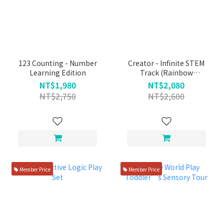
123 Counting - Number
Creator - Infinite STEM
Learning Edition
Track (Rainbow
Playground Series)
NT$1,980
NT$2,080
NT$2,750
NT$2,600
Member Price
Member Price