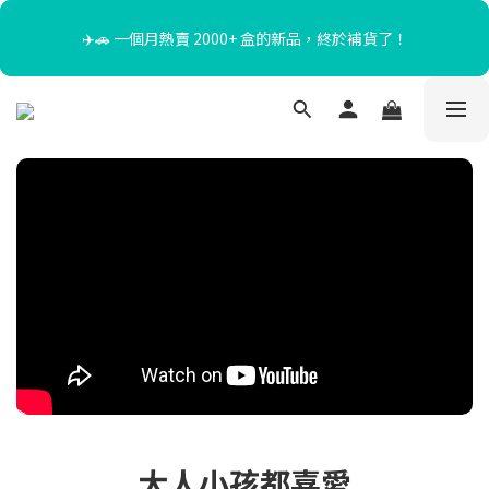
✈️🚗 一個月熱賣 2000+ 盒的新品，終於補貨了！
暑假限定☀️滿額送迴力小貨車、最高再折$650！
Taiwan Free Ship NT$1,000+｜HK/Macau NT$400, Free 
NT$5,000+
暑假限定☀️滿額送迴力小貨車、最高再折$650！
大人小孩都喜愛