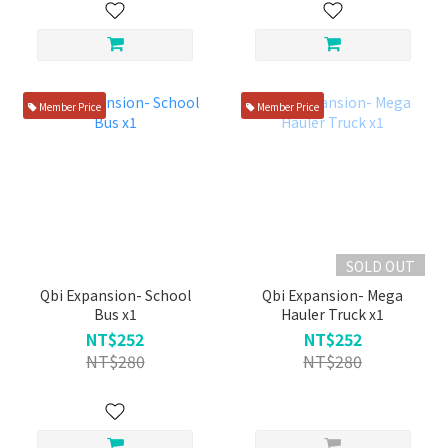
Member Price
Member Price
SOLD OUT
Qbi Expansion- School
Qbi Expansion- Mega
Bus x1
Hauler Truck x1
NT$252
NT$252
NT$280
NT$280