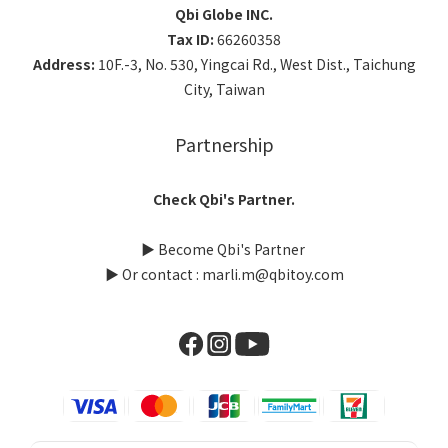
Qbi Globe INC.
Tax ID:
66260358
Address:
10F.-3, No. 530, Yingcai Rd., West Dist., Taichung
City, Taiwan
Partnership
Check Qbi's Partner.
▶
Become Qbi's Partner
▶ Or contact : marli.m@qbitoy.com