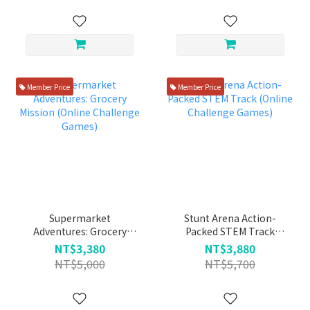
Member Price
Member Price
Supermarket
Stunt Arena Action-
Adventures: Grocery
Packed STEM Track
Mission (Online
(Online Challenge
NT$3,380
NT$3,880
Challenge Games)
Games)
NT$5,000
NT$5,700