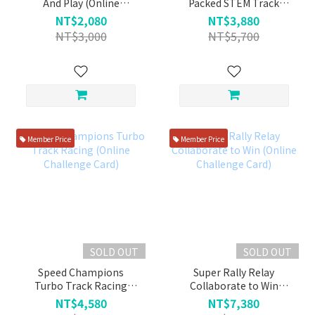
And Play (Online
Packed STEM Track
Challenge Games)
(Online Challenge
NT$2,080
NT$3,880
Games)
NT$3,000
NT$5,700
Member Price
Member Price
SOLD OUT
SOLD OUT
Speed Champions
Super Rally Relay
Turbo Track Racing
Collaborate to Win
(Online Challenge Card)
(Online Challenge Card)
NT$4,580
NT$7,380