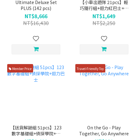
Ultimate Deluxe Set
【小車出遊隊 21pcs】輕
PLUS (142 pcs)
巧隨行組+迴力紅巴士+慣
性推土機+慣性小跑車+迴
NT$8,666
NT$1,649
力小貨車
NT$16,430
NT$2,250
Member Price
Travel-Friendly Toy
【送貨解謎組 51pcs】123
On the Go - Play
數字基礎組+偵探學院+迴
Together, Go Anywhere
力巴士