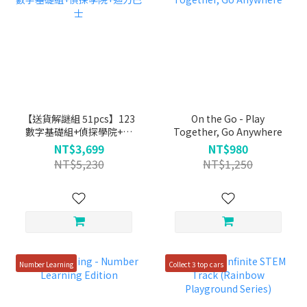
【送貨解謎組 51pcs】123
On the Go - Play
數字基礎組+偵探學院+迴
Together, Go Anywhere
力巴士
NT$3,699
NT$980
NT$5,230
NT$1,250
Number Learning
Collect 3 top cars