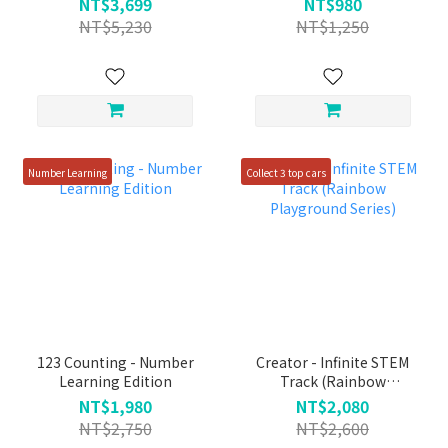
NT$3,699
NT$980
NT$5,230
NT$1,250
Number Learning
Collect 3 top cars
123 Counting - Number
Creator - Infinite STEM
Learning Edition
Track (Rainbow
Playground Series)
NT$1,980
NT$2,080
NT$2,750
NT$2,600