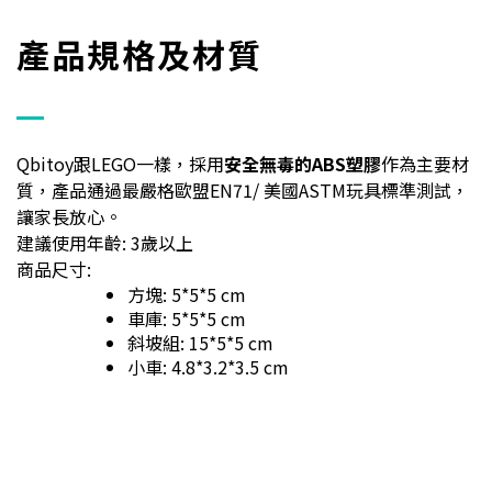
產品規格及材質
Qbitoy跟LEGO一樣，採用
安全無毒的ABS塑膠
作為主要材
質，產品通過最嚴格歐盟EN71/ 美國ASTM玩具標準測試，
讓家長放心。
建議使用年齡: 3歲以上
商品尺寸:
方塊: 5*5*5 cm
車庫:
5*5*5 cm
斜坡組: 15*5*5 cm
小車: 4.8*3.2*3.5 cm