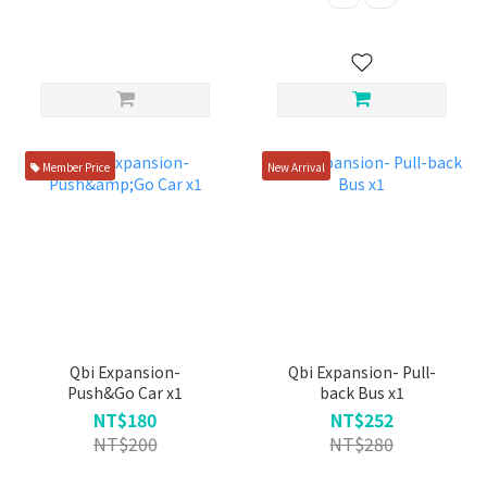
Member Price
New Arrival
Qbi Expansion-
Qbi Expansion- Pull-
Push&Go Car x1
back Bus x1
NT$180
NT$252
NT$200
NT$280