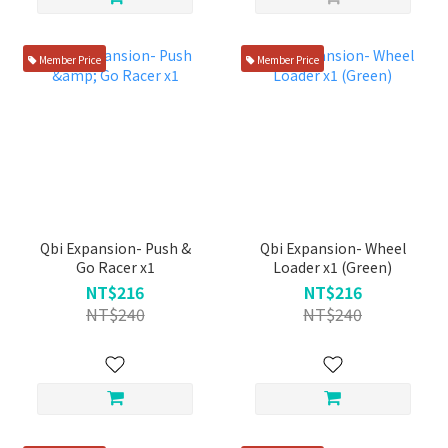
Member Price
Member Price
Qbi Expansion- Push &
Qbi Expansion- Wheel
Go Racer x1
Loader x1 (Green)
NT$216
NT$216
NT$240
NT$240