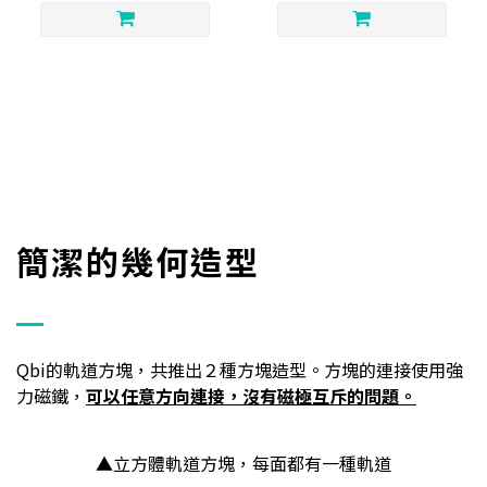
簡潔的幾何造型
Qbi的軌道方塊，共推出２種方塊造型。方塊的連接使用強
力磁鐵，
可以任意方向連接，沒有磁極互斥的問題。
▲立方體軌道方塊，每面都有一種軌道