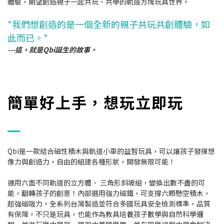
體驗，期望創造親子一起共玩、共學的軌道方塊玩具世界。
"我們想創造的是一個全新的
親子共玩共創體驗，如
此而已。"
---這，就是Qbi誕生的故事。
簡單好上手，想玩立即玩
Qbi是一款結合磁性積木與軌道小車的益智玩具，可以讓孩子發揮想
像力與創造力，自由的組建各種形狀，開發無限可能！
運用六面不同軌道的立方體、 三角形斜坡組，變換出數不盡的可
能，翻轉孩子的創意！內部選用強力磁鐵，可支撐六顆懸空積木，
超強磁吸力。全系列台灣製造並符合多國玩具安全檢測標準，品質
有保障。不只是玩具，也能作為教具培養孩子數學與自然科學邏