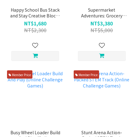
Happy School Bus Stack
Supermarket
and Stay Creative Blocks
Adventures: Grocery
(Online Challenge
Mission (Online
NT$1,680
NT$3,380
Games)
Challenge Games)
NT$2,300
NT$5,000
Member Price
Member Price
Busy Wheel Loader Build
Stunt Arena Action-