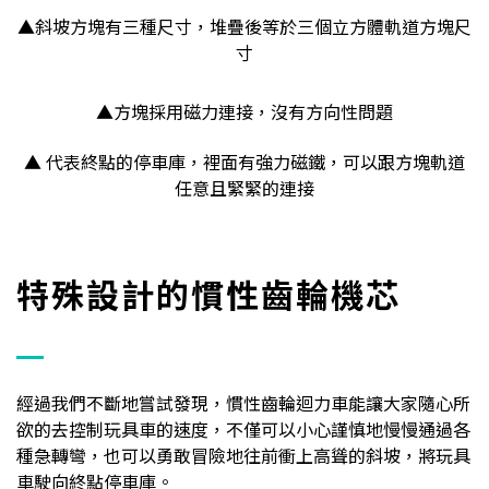
▲
斜坡方塊有三種尺寸，堆疊後等於三個立方體軌道方塊尺
寸
▲方塊採用磁力連接，沒有方向性問題
▲ 代表終點的停車庫，裡面有強力磁鐵，可以跟方塊軌道
任意且緊緊的連接
特殊設計的慣性齒輪機芯
經過我們不斷地嘗試發現，慣性齒輪迴力車能讓大家隨心所
欲的去控制玩具車的速度，不僅可以小心謹慎地慢慢通過各
種急轉彎，也可以勇敢冒險地往前衝上高聳的斜坡，將玩具
車駛向終點停車庫。