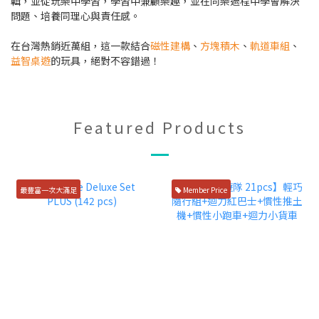
輯，並從玩樂中學習，學習中兼顧樂趣，並在同樂過程中學會解決
問題、培養同理心與責任感。
在台灣熱銷近萬組，這一款結合
磁性建構
、
方塊積木
、
軌道車組
、
益智桌遊
的玩具，絕對不容錯過！
Featured Products
最豐富一次大滿足
Member Price