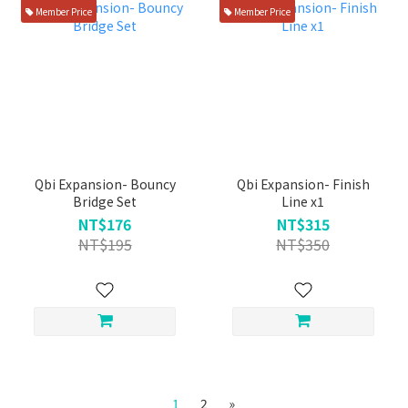
Member Price
Member Price
Qbi Expansion- Bouncy
Qbi Expansion- Finish
Bridge Set
Line x1
NT$176
NT$315
NT$195
NT$350
1
2
»