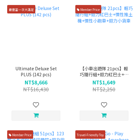
最豐富一次大滿足
Member Price
Ultimate Deluxe Set
【小車出遊隊 21pcs】輕
PLUS (142 pcs)
巧隨行組+迴力紅巴士+慣
性推土機+慣性小跑車+迴
NT$8,666
NT$1,649
力小貨車
NT$16,430
NT$2,250
Member Price
Travel-Friendly Toy