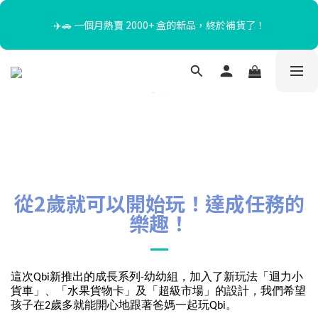
✈️🚗 一個月熱賣 2000+ 盒的新品，終於補貨了！
暑假限定☀️滿額送迴力小貨車、最高再折$650！
台灣消費滿NT$1000即享免運｜港澳運費NT$400，滿NT$5000享
免運
暑假限定☀️滿額送迴力小貨車、最高再折$650！
從2歲就可以開始玩！達成任務的
樂趣！
這次Qbi新推出的成長系列-幼幼組，加入了新玩法「迴力小
貨車」、「水果貨物卡」及「超級市場」的設計，我們希望
孩子在2歲多就能開心地跟著爸媽一起玩Qbi。