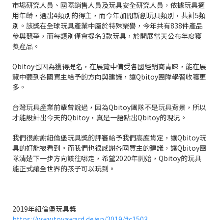
市場研究人員、國際銷售人員及玩具安全研究人員，依據玩具適
用年齡，選出4類別的得主，而今年加開新創玩具類別，共計5類
別。該獎在全球玩具產業中屬於特殊榮譽，今年共有838件產品
參與競爭，而每類別僅會提名3款玩具，於開展當天公布年度獲
獎產品。
Qbi
toy
也因為獲得提名，在展覽中備受各國經銷商青睞，能在展
覽中聽到各國買主給予的方向與建議，讓Qbi
toy
團隊學習收穫更
多。
台灣玩具產業前輩曾說過，因為Qbi
toy
團隊不是玩具背景，所以
才能設計出今天的Qbi
toy
，真是一語點出Qbi
toy
的現況。
我們很謝謝紐倫堡玩具獎的評審給予我們高度肯定，讓Qbi
toy
玩
具的好能被看到。而我們也很感謝各國買主的建議，讓Qbi
toy
團
隊清楚下一步方向該往哪走，希望2020年開始，Qbi
toy
的玩具
能正式讓全世界的孩子可以玩到。
2019年紐倫堡玩具獎
https://www.toyaward.de/en/2019/#c1503