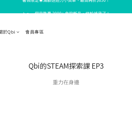
✈️🚗 一個月熱賣 2000+ 盒的新品，終於補貨了！
暑假限定☀️滿額送迴力小貨車、最高再折$650！
台灣消費滿NT$1000即享免運｜港澳運費NT$400，滿NT$5000享免運
關於Qbi
會員專區
暑假限定☀️滿額送迴力小貨車、最高再折$650！
Qbi的STEAM探索課 EP3
重力在身邊