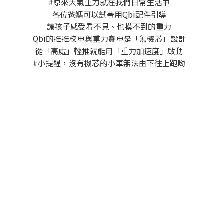
#原來大氣重力就在我們日常生活中
各位爸媽可以試著用Qbi配件引導
讓孩子感受看不見、也摸不到的重力
Qbi的推推校車與重力賽車是「無機芯」設計
從「高處」輕推就能用「重力加速度」啟動
#小提醒，沒有機芯的小車無法由下往上跑呦