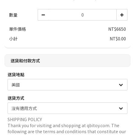
數量
單件價格
NT$6650
小計
NT$0.00
送貨和付款方式
送貨地點
送貨方式
SHIPPING POLICY
Thank you for visiting and shopping at qbitoy.com. The
following are the terms and conditions that constitute our