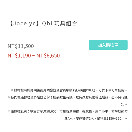
【Jocelyn】Qbi 玩具組合
加入購物車
NT$11,500
NT$1,190 ~ NT$6,650
※ 購物金將於結團後兩周內發送至會員帳號 (使用期限90天)，可於下筆訂單使用。
※各門檻滿額禮至多贈送乙份；贈品數量有限，送完改贈其他等值贈品，恕不另行通
知。
※滿額禮範例：單筆訂單滿$8,000，可獲得滿額禮「彈跳橋、馬年小車、初學軌道方
塊4入、變速彎道2入、購物金$150+350」。