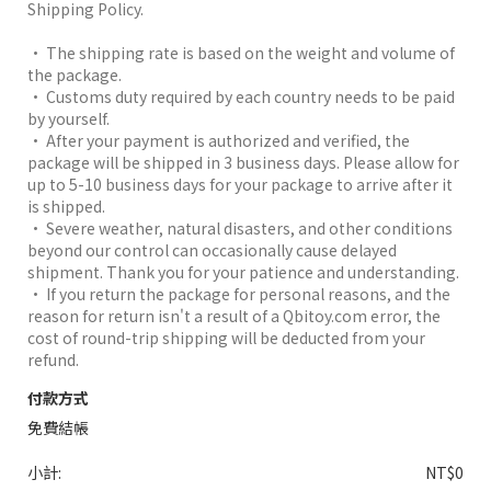
Shipping Policy.
• The shipping rate is based on the weight and volume of
the package.
• Customs duty required by each country needs to be paid
by yourself.
• After your payment is authorized and verified, the
package will be shipped in 3 business days. Please allow for
up to 5-10 business days for your package to arrive after it
is shipped.
• Severe weather, natural disasters, and other conditions
beyond our control can occasionally cause delayed
shipment. Thank you for your patience and understanding.
• If you return the package for personal reasons, and the
reason for return isn't a result of a Qbitoy.com error, the
cost of round-trip shipping will be deducted from your
refund.
付款方式
免費結帳
小計:
NT$0